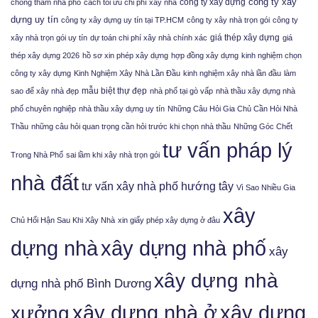
công ty xây
công ty xây dựng
chống thấm nhà phố
cách tối ưu chi phí xây nhà
dựng uy tín
công ty xây dựng uy tín tại TP.HCM
công ty xây nhà trọn gói
công ty
giá thép xây dựng
xây nhà trọn gói uy tín
dự toán chi phí xây nhà chính xác
giá
thép xây dựng 2026
hồ sơ xin phép xây dựng
hợp đồng xây dựng
kinh nghiệm chọn
công ty xây dựng
Kinh Nghiệm Xây Nhà Lần Đầu
kinh nghiệm xây nhà lần đầu
làm
mẫu biệt thự đẹp
sao để xây nhà đẹp
nhà phố tại gò vấp
nhà thầu xây dựng nhà
phố chuyên nghiệp
nhà thầu xây dựng uy tín
Những Câu Hỏi Gia Chủ Cần Hỏi Nhà
Thầu
những câu hỏi quan trọng cần hỏi trước khi chọn nhà thầu
Những Góc Chết
tư vấn pháp lý
Trong Nhà Phố
sai lầm khi xây nhà trọn gói
nhà đất
tư vấn xây nhà phố hướng tây
Vì Sao Nhiều Gia
xây
Chủ Hối Hận Sau Khi Xây Nhà
xin giấy phép xây dựng ở đâu
xây dựng nhà phố
dựng nhà
xây
xây dựng nhà
dựng nhà phố Bình Dương
xưởng
xây dựng nhà ở
xây dựng