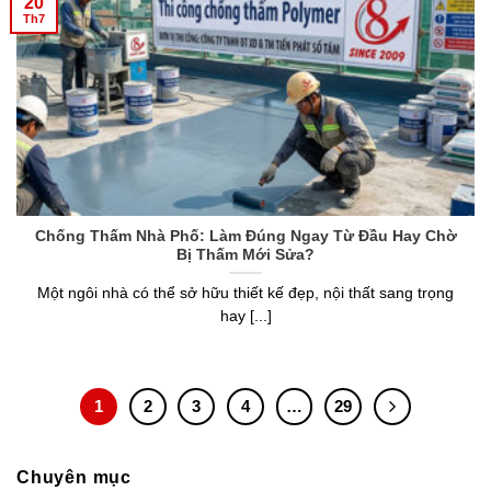
20
Th7
Chống Thấm Nhà Phố: Làm Đúng Ngay Từ Đầu Hay Chờ
Bị Thấm Mới Sửa?
Một ngôi nhà có thể sở hữu thiết kế đẹp, nội thất sang trọng
hay [...]
1
2
3
4
…
29
Chuyên mục