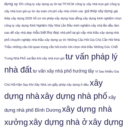
dựng uy tín
công ty xây dựng uy tín tại TP.HCM
công ty xây nhà trọn gói
công ty
giá thép xây dựng
xây nhà trọn gói uy tín
dự toán chi phí xây nhà chính xác
giá
thép xây dựng 2026
hồ sơ xin phép xây dựng
hợp đồng xây dựng
kinh nghiệm chọn
công ty xây dựng
Kinh Nghiệm Xây Nhà Lần Đầu
kinh nghiệm xây nhà lần đầu
làm
mẫu biệt thự đẹp
sao để xây nhà đẹp
nhà phố tại gò vấp
nhà thầu xây dựng nhà
phố chuyên nghiệp
nhà thầu xây dựng uy tín
Những Câu Hỏi Gia Chủ Cần Hỏi Nhà
Thầu
những câu hỏi quan trọng cần hỏi trước khi chọn nhà thầu
Những Góc Chết
tư vấn pháp lý
Trong Nhà Phố
sai lầm khi xây nhà trọn gói
nhà đất
tư vấn xây nhà phố hướng tây
Vì Sao Nhiều Gia
xây
Chủ Hối Hận Sau Khi Xây Nhà
xin giấy phép xây dựng ở đâu
xây dựng nhà phố
dựng nhà
xây
xây dựng nhà
dựng nhà phố Bình Dương
xưởng
xây dựng nhà ở
xây dựng