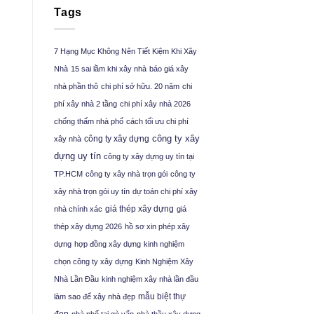
Tags
7 Hạng Mục Không Nên Tiết Kiệm Khi Xây
Nhà
15 sai lầm khi xây nhà
báo giá xây
nhà phần thô
chi phí sở hữu. 20 năm
chi
phí xây nhà 2 tầng
chi phí xây nhà 2026
chống thấm nhà phố
cách tối ưu chi phí
công ty xây
công ty xây dựng
xây nhà
dựng uy tín
công ty xây dựng uy tín tại
TP.HCM
công ty xây nhà trọn gói
công ty
xây nhà trọn gói uy tín
dự toán chi phí xây
giá thép xây dựng
nhà chính xác
giá
thép xây dựng 2026
hồ sơ xin phép xây
dựng
hợp đồng xây dựng
kinh nghiệm
chọn công ty xây dựng
Kinh Nghiệm Xây
Nhà Lần Đầu
kinh nghiệm xây nhà lần đầu
mẫu biệt thự
làm sao để xây nhà đẹp