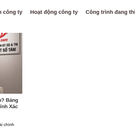
 công ty
Hoạt động công ty
Công trình đang th
n? Bảng
ính Xác
ài chính