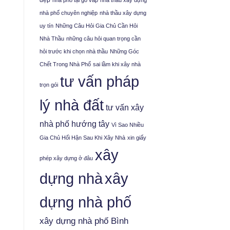
đẹp
nhà phố tại gò vấp
nhà thầu xây dựng
nhà phố chuyên nghiệp
nhà thầu xây dựng
uy tín
Những Câu Hỏi Gia Chủ Cần Hỏi
Nhà Thầu
những câu hỏi quan trọng cần
hỏi trước khi chọn nhà thầu
Những Góc
Chết Trong Nhà Phố
sai lầm khi xây nhà
tư vấn pháp
trọn gói
lý nhà đất
tư vấn xây
nhà phố hướng tây
Vì Sao Nhiều
Gia Chủ Hối Hận Sau Khi Xây Nhà
xin giấy
xây
phép xây dựng ở đâu
xây
dựng nhà
dựng nhà phố
xây dựng nhà phố Bình