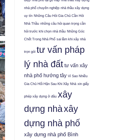
đẹp
nhà phố tại gò vấp
nhà thầu xây dựng
nhà phố chuyên nghiệp
nhà thầu xây dựng
uy tín
Những Câu Hỏi Gia Chủ Cần Hỏi
Nhà Thầu
những câu hỏi quan trọng cần
hỏi trước khi chọn nhà thầu
Những Góc
Chết Trong Nhà Phố
sai lầm khi xây nhà
tư vấn pháp
trọn gói
lý nhà đất
tư vấn xây
nhà phố hướng tây
Vì Sao Nhiều
Gia Chủ Hối Hận Sau Khi Xây Nhà
xin giấy
xây
phép xây dựng ở đâu
xây
dựng nhà
dựng nhà phố
xây dựng nhà phố Bình