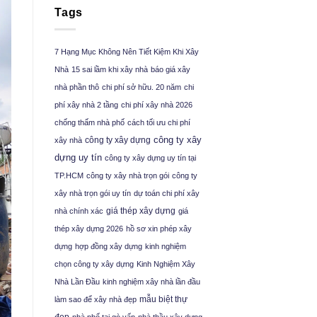
Tags
7 Hạng Mục Không Nên Tiết Kiệm Khi Xây
Nhà
15 sai lầm khi xây nhà
báo giá xây
nhà phần thô
chi phí sở hữu. 20 năm
chi
phí xây nhà 2 tầng
chi phí xây nhà 2026
chống thấm nhà phố
cách tối ưu chi phí
công ty xây
công ty xây dựng
xây nhà
dựng uy tín
công ty xây dựng uy tín tại
TP.HCM
công ty xây nhà trọn gói
công ty
xây nhà trọn gói uy tín
dự toán chi phí xây
giá thép xây dựng
nhà chính xác
giá
thép xây dựng 2026
hồ sơ xin phép xây
dựng
hợp đồng xây dựng
kinh nghiệm
chọn công ty xây dựng
Kinh Nghiệm Xây
Nhà Lần Đầu
kinh nghiệm xây nhà lần đầu
mẫu biệt thự
làm sao để xây nhà đẹp