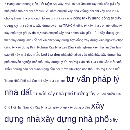
7 Hạng Mục Không Nên Tiết Kiệm Khi Xây Nhà
15 sai lầm khi xây nhà
báo giá xây
nhà phần thô
chi phí sở hữu. 20 năm
chi phí xây nhà 2 tầng
chi phí xây nhà 2026
công ty xây
công ty xây dựng
chống thấm nhà phố
cách tối ưu chi phí xây nhà
dựng uy tín
công ty xây dựng uy tín tại TP.HCM
công ty xây nhà trọn gói
công ty
giá thép xây dựng
xây nhà trọn gói uy tín
dự toán chi phí xây nhà chính xác
giá
thép xây dựng 2026
hồ sơ xin phép xây dựng
hợp đồng xây dựng
kinh nghiệm chọn
công ty xây dựng
Kinh Nghiệm Xây Nhà Lần Đầu
kinh nghiệm xây nhà lần đầu
làm
mẫu biệt thự đẹp
sao để xây nhà đẹp
nhà phố tại gò vấp
nhà thầu xây dựng nhà
phố chuyên nghiệp
nhà thầu xây dựng uy tín
Những Câu Hỏi Gia Chủ Cần Hỏi Nhà
Thầu
những câu hỏi quan trọng cần hỏi trước khi chọn nhà thầu
Những Góc Chết
tư vấn pháp lý
Trong Nhà Phố
sai lầm khi xây nhà trọn gói
nhà đất
tư vấn xây nhà phố hướng tây
Vì Sao Nhiều Gia
xây
Chủ Hối Hận Sau Khi Xây Nhà
xin giấy phép xây dựng ở đâu
xây dựng nhà phố
dựng nhà
xây