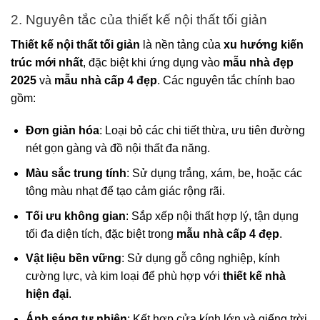
2. Nguyên tắc của thiết kế nội thất tối giản
Thiết kế nội thất tối giản
là nền tảng của
xu hướng kiến
trúc mới nhất
, đặc biệt khi ứng dụng vào
mẫu nhà đẹp
2025
và
mẫu nhà cấp 4 đẹp
. Các nguyên tắc chính bao
gồm:
Đơn giản hóa
: Loại bỏ các chi tiết thừa, ưu tiên đường
nét gọn gàng và đồ nội thất đa năng.
Màu sắc trung tính
: Sử dụng trắng, xám, be, hoặc các
tông màu nhạt để tạo cảm giác rộng rãi.
Tối ưu không gian
: Sắp xếp nội thất hợp lý, tận dụng
tối đa diện tích, đặc biệt trong
mẫu nhà cấp 4 đẹp
.
Vật liệu bền vững
: Sử dụng gỗ công nghiệp, kính
cường lực, và kim loại để phù hợp với
thiết kế nhà
hiện đại
.
Ánh sáng tự nhiên
: Kết hợp cửa kính lớn và giếng trời