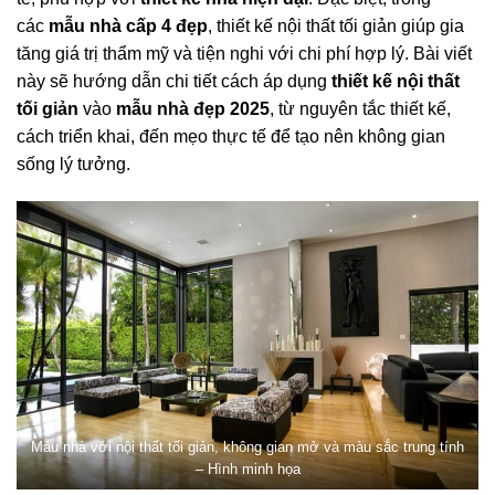
các
mẫu nhà cấp 4 đẹp
, thiết kế nội thất tối giản giúp gia
tăng giá trị thẩm mỹ và tiện nghi với chi phí hợp lý. Bài viết
này sẽ hướng dẫn chi tiết cách áp dụng
thiết kế nội thất
tối giản
vào
mẫu nhà đẹp 2025
, từ nguyên tắc thiết kế,
cách triển khai, đến mẹo thực tế để tạo nên không gian
sống lý tưởng.
Mẫu nhà với nội thất tối giản, không gian mở và màu sắc trung tính
– Hình minh họa