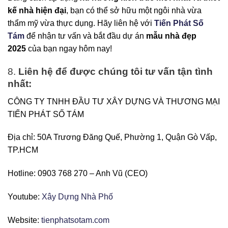
kế nhà hiện đại
, bạn có thể sở hữu một ngôi nhà vừa
thẩm mỹ vừa thực dụng. Hãy liên hệ với
Tiến Phát Số
Tám
để nhận tư vấn và bắt đầu dự án
mẫu nhà đẹp
2025
của bạn ngay hôm nay!
8.
Liên hệ để được chúng tôi tư vấn tận tình
nhất:
CÔNG TY TNHH ĐẦU TƯ XÂY DỰNG VÀ THƯƠNG MẠI
TIẾN PHÁT SỐ TÁM
Địa chỉ: 50A Trương Đăng Quế, Phường 1, Quận Gò Vấp,
TP.HCM
Hotline: 0903 768 270 – Anh Vũ (CEO)
Youtube:
Xây Dựng Nhà Phố
Website:
tienphatsotam.com