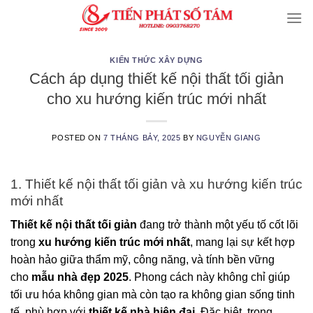
Skip
to
content
KIẾN THỨC XÂY DỰNG
Cách áp dụng thiết kế nội thất tối giản
cho xu hướng kiến trúc mới nhất
POSTED ON
7 THÁNG BẢY, 2025
BY
NGUYỄN GIANG
1. Thiết kế nội thất tối giản và xu hướng kiến trúc
mới nhất
Thiết kế nội thất tối giản
đang trở thành một yếu tố cốt lõi
trong
xu hướng kiến trúc mới nhất
, mang lại sự kết hợp
hoàn hảo giữa thẩm mỹ, công năng, và tính bền vững
cho
mẫu nhà đẹp 2025
. Phong cách này không chỉ giúp
tối ưu hóa không gian mà còn tạo ra không gian sống tinh
tế, phù hợp với
thiết kế nhà hiện đại
. Đặc biệt, trong