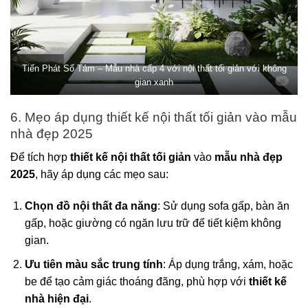
Tiến Phát Số Tám – Mẫu nhà cấp 4 với nội thất tối giản với không
gian xanh
6. Mẹo áp dụng thiết kế nội thất tối giản vào mẫu
nhà đẹp 2025
Để tích hợp
thiết kế nội thất tối giản
vào
mẫu nhà đẹp
2025
, hãy áp dụng các mẹo sau:
Chọn đồ nội thất đa năng
: Sử dụng sofa gấp, bàn ăn
gấp, hoặc giường có ngăn lưu trữ để tiết kiệm không
gian.
Ưu tiên màu sắc trung tính
: Áp dụng trắng, xám, hoặc
be để tạo cảm giác thoáng đãng, phù hợp với
thiết kế
nhà hiện đại
.