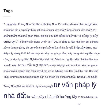
Tags
7 Hạng Mục Không Nên Tiết Kiệm Khi Xây Nhà
15 sai lầm khi xây nhà
báo giá xây
nhà phần thô
chi phí sở hữu. 20 năm
chi phí xây nhà 2 tầng
chi phí xây nhà 2026
công ty xây
công ty xây dựng
chống thấm nhà phố
cách tối ưu chi phí xây nhà
dựng uy tín
công ty xây dựng uy tín tại TP.HCM
công ty xây nhà trọn gói
công ty
giá thép xây dựng
xây nhà trọn gói uy tín
dự toán chi phí xây nhà chính xác
giá
thép xây dựng 2026
hồ sơ xin phép xây dựng
hợp đồng xây dựng
kinh nghiệm chọn
công ty xây dựng
Kinh Nghiệm Xây Nhà Lần Đầu
kinh nghiệm xây nhà lần đầu
làm
mẫu biệt thự đẹp
sao để xây nhà đẹp
nhà phố tại gò vấp
nhà thầu xây dựng nhà
phố chuyên nghiệp
nhà thầu xây dựng uy tín
Những Câu Hỏi Gia Chủ Cần Hỏi Nhà
Thầu
những câu hỏi quan trọng cần hỏi trước khi chọn nhà thầu
Những Góc Chết
tư vấn pháp lý
Trong Nhà Phố
sai lầm khi xây nhà trọn gói
nhà đất
tư vấn xây nhà phố hướng tây
Vì Sao Nhiều Gia