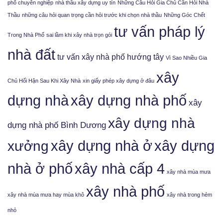
phố chuyên nghiệp
nhà thầu xây dựng uy tín
Những Câu Hỏi Gia Chủ Cần Hỏi Nhà
Thầu
những câu hỏi quan trọng cần hỏi trước khi chọn nhà thầu
Những Góc Chết
tư vấn pháp lý
Trong Nhà Phố
sai lầm khi xây nhà trọn gói
nhà đất
tư vấn xây nhà phố hướng tây
Vì Sao Nhiều Gia
xây
Chủ Hối Hận Sau Khi Xây Nhà
xin giấy phép xây dựng ở đâu
xây dựng nhà phố
dựng nhà
xây
xây dựng nhà
dựng nhà phố Bình Dương
xưởng
xây dựng nhà ở
xây dựng
nhà ở phố
xây nhà cấp 4
xây nhà mùa mưa
xây nhà phố
xây nhà mùa mưa hay mùa khô
xây nhà trong hẻm
nhỏ