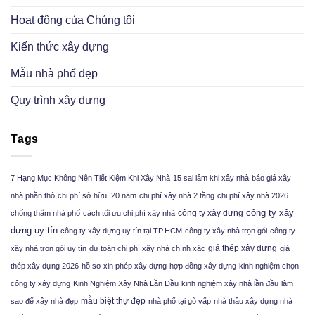
Hoạt động của Chúng tôi
Kiến thức xây dựng
Mẫu nhà phố đẹp
Quy trình xây dựng
Tags
7 Hạng Mục Không Nên Tiết Kiệm Khi Xây Nhà
15 sai lầm khi xây nhà
báo giá xây
nhà phần thô
chi phí sở hữu. 20 năm
chi phí xây nhà 2 tầng
chi phí xây nhà 2026
công ty xây
công ty xây dựng
chống thấm nhà phố
cách tối ưu chi phí xây nhà
dựng uy tín
công ty xây dựng uy tín tại TP.HCM
công ty xây nhà trọn gói
công ty
giá thép xây dựng
xây nhà trọn gói uy tín
dự toán chi phí xây nhà chính xác
giá
thép xây dựng 2026
hồ sơ xin phép xây dựng
hợp đồng xây dựng
kinh nghiệm chọn
công ty xây dựng
Kinh Nghiệm Xây Nhà Lần Đầu
kinh nghiệm xây nhà lần đầu
làm
mẫu biệt thự đẹp
sao để xây nhà đẹp
nhà phố tại gò vấp
nhà thầu xây dựng nhà