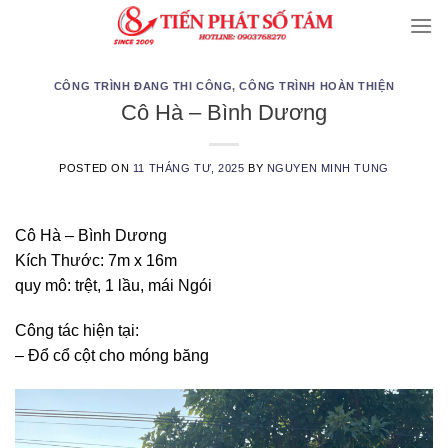
Skip
to
content
CÔNG TRÌNH ĐANG THI CÔNG
,
CÔNG TRÌNH HOÀN THIỆN
Cô Hà – Bình Dương
POSTED ON
11 THÁNG TƯ, 2025
BY
NGUYEN MINH TUNG
Cô Hà – Bình Dương
Kích Thước: 7m x 16m
quy mô: trệt, 1 lầu, mái Ngói
Công tác hiện tại:
– Đổ cổ cột cho móng băng