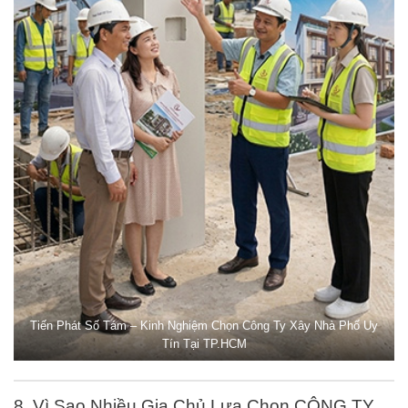
Tiến Phát Số Tám – Kinh Nghiệm Chọn Công Ty Xây Nhà Phố Uy
Tín Tại TP.HCM
8. Vì Sao Nhiều Gia Chủ Lựa Chọn CÔNG TY