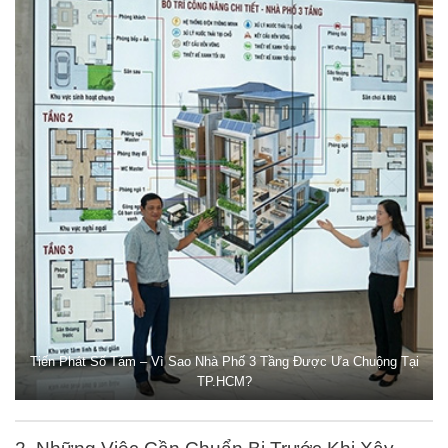
Tiến Phát Số Tám – Vì Sao Nhà Phố 3 Tầng Được Ưa Chuộng Tại
TP.HCM?