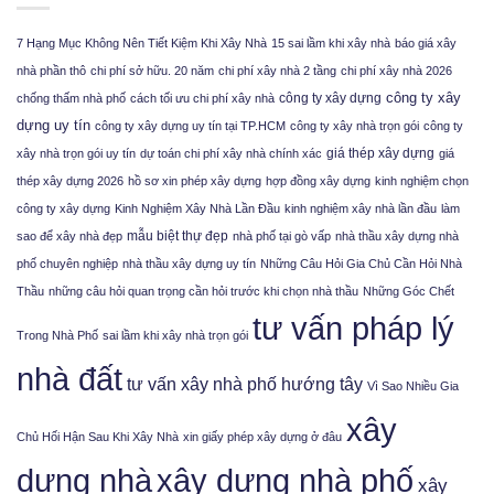
7 Hạng Mục Không Nên Tiết Kiệm Khi Xây Nhà
15 sai lầm khi xây nhà
báo giá xây
nhà phần thô
chi phí sở hữu. 20 năm
chi phí xây nhà 2 tầng
chi phí xây nhà 2026
công ty xây
công ty xây dựng
chống thấm nhà phố
cách tối ưu chi phí xây nhà
dựng uy tín
công ty xây dựng uy tín tại TP.HCM
công ty xây nhà trọn gói
công ty
giá thép xây dựng
xây nhà trọn gói uy tín
dự toán chi phí xây nhà chính xác
giá
thép xây dựng 2026
hồ sơ xin phép xây dựng
hợp đồng xây dựng
kinh nghiệm chọn
công ty xây dựng
Kinh Nghiệm Xây Nhà Lần Đầu
kinh nghiệm xây nhà lần đầu
làm
mẫu biệt thự đẹp
sao để xây nhà đẹp
nhà phố tại gò vấp
nhà thầu xây dựng nhà
phố chuyên nghiệp
nhà thầu xây dựng uy tín
Những Câu Hỏi Gia Chủ Cần Hỏi Nhà
Thầu
những câu hỏi quan trọng cần hỏi trước khi chọn nhà thầu
Những Góc Chết
tư vấn pháp lý
Trong Nhà Phố
sai lầm khi xây nhà trọn gói
nhà đất
tư vấn xây nhà phố hướng tây
Vì Sao Nhiều Gia
xây
Chủ Hối Hận Sau Khi Xây Nhà
xin giấy phép xây dựng ở đâu
xây dựng nhà phố
dựng nhà
xây