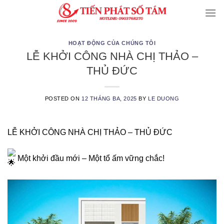
Skip
to
content
HOẠT ĐỘNG CỦA CHÚNG TÔI
LỄ KHỞI CÔNG NHÀ CHỊ THẢO –
THỦ ĐỨC
POSTED ON
12 THÁNG BA, 2025
BY
LE DUONG
LỄ KHỞI CÔNG NHÀ CHỊ THẢO – THỦ ĐỨC
Một khởi đầu mới – Một tổ ấm vững chắc!