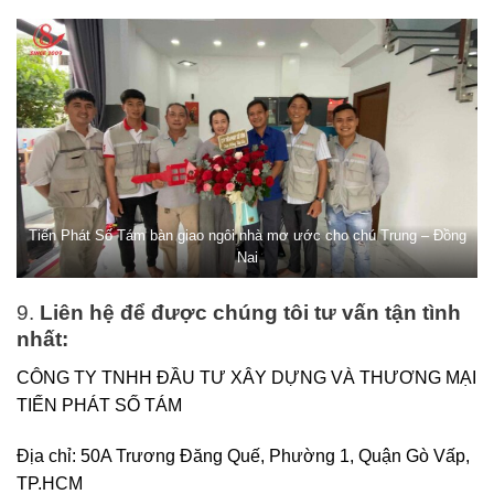
Tiến Phát Số Tám bàn giao ngôi nhà mơ ước cho chú Trung – Đồng
Nai
9.
Liên hệ để được chúng tôi tư vấn tận tình
nhất:
CÔNG TY TNHH ĐẦU TƯ XÂY DỰNG VÀ THƯƠNG MẠI
TIẾN PHÁT SỐ TÁM
Địa chỉ: 50A Trương Đăng Quế, Phường 1, Quận Gò Vấp,
TP.HCM