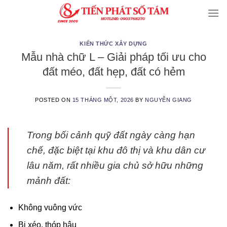
Skip
to
content
KIẾN THỨC XÂY DỰNG
Mẫu nhà chữ L – Giải pháp tối ưu cho
đất méo, đất hẹp, đất có hẻm
POSTED ON
15 THÁNG MỘT, 2026
BY
NGUYỄN GIANG
Trong bối cảnh quỹ đất ngày càng hạn
chế, đặc biệt tại khu đô thị và khu dân cư
lâu năm, rất nhiều gia chủ sở hữu những
mảnh đất:
Không vuông vức
Bị xéo, thóp hậu