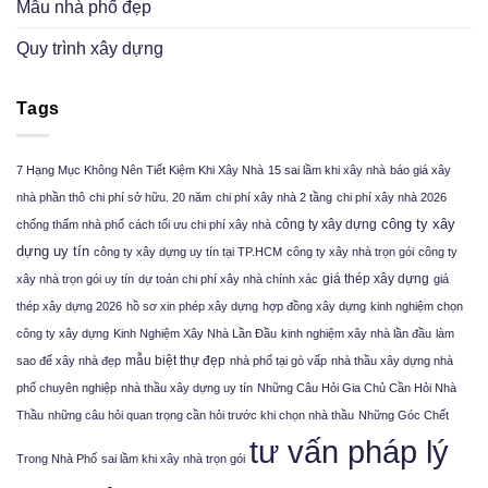
Mẫu nhà phố đẹp
Quy trình xây dựng
Tags
7 Hạng Mục Không Nên Tiết Kiệm Khi Xây Nhà
15 sai lầm khi xây nhà
báo giá xây
nhà phần thô
chi phí sở hữu. 20 năm
chi phí xây nhà 2 tầng
chi phí xây nhà 2026
công ty xây
công ty xây dựng
chống thấm nhà phố
cách tối ưu chi phí xây nhà
dựng uy tín
công ty xây dựng uy tín tại TP.HCM
công ty xây nhà trọn gói
công ty
giá thép xây dựng
xây nhà trọn gói uy tín
dự toán chi phí xây nhà chính xác
giá
thép xây dựng 2026
hồ sơ xin phép xây dựng
hợp đồng xây dựng
kinh nghiệm chọn
công ty xây dựng
Kinh Nghiệm Xây Nhà Lần Đầu
kinh nghiệm xây nhà lần đầu
làm
mẫu biệt thự đẹp
sao để xây nhà đẹp
nhà phố tại gò vấp
nhà thầu xây dựng nhà
phố chuyên nghiệp
nhà thầu xây dựng uy tín
Những Câu Hỏi Gia Chủ Cần Hỏi Nhà
Thầu
những câu hỏi quan trọng cần hỏi trước khi chọn nhà thầu
Những Góc Chết
tư vấn pháp lý
Trong Nhà Phố
sai lầm khi xây nhà trọn gói