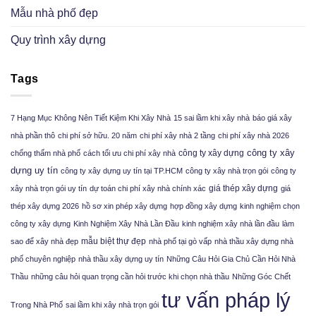
Mẫu nhà phố đẹp
Quy trình xây dựng
Tags
7 Hạng Mục Không Nên Tiết Kiệm Khi Xây Nhà
15 sai lầm khi xây nhà
báo giá xây
nhà phần thô
chi phí sở hữu. 20 năm
chi phí xây nhà 2 tầng
chi phí xây nhà 2026
công ty xây
công ty xây dựng
chống thấm nhà phố
cách tối ưu chi phí xây nhà
dựng uy tín
công ty xây dựng uy tín tại TP.HCM
công ty xây nhà trọn gói
công ty
giá thép xây dựng
xây nhà trọn gói uy tín
dự toán chi phí xây nhà chính xác
giá
thép xây dựng 2026
hồ sơ xin phép xây dựng
hợp đồng xây dựng
kinh nghiệm chọn
công ty xây dựng
Kinh Nghiệm Xây Nhà Lần Đầu
kinh nghiệm xây nhà lần đầu
làm
mẫu biệt thự đẹp
sao để xây nhà đẹp
nhà phố tại gò vấp
nhà thầu xây dựng nhà
phố chuyên nghiệp
nhà thầu xây dựng uy tín
Những Câu Hỏi Gia Chủ Cần Hỏi Nhà
Thầu
những câu hỏi quan trọng cần hỏi trước khi chọn nhà thầu
Những Góc Chết
tư vấn pháp lý
Trong Nhà Phố
sai lầm khi xây nhà trọn gói