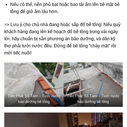
Nếu có thể, nên phủ bạt hoặc bao tải ẩm lên bề mặt bê
tông để giữ ẩm lâu hơn.
=> Lưu ý cho chủ nhà đang hoặc sắp đổ bê tông: Nếu quý
khách hàng đang lên kế hoạch đổ bê tông trong vài ngày
tới, hãy chuẩn bị sẵn phương án bảo dưỡng, và dặn kỹ
thợ phải tưới nước đều. Đừng để bê tông “cháy mặt” rồi
mới tiếc nuối!
Tiến Phát Số Tám – Tưới nước
Tiến Phát Số Tám – Tưới nước
bảo dưỡng bê tông
bảo dưỡng bê tông