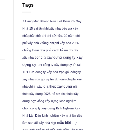
Tags
7 Hạng Mục Không Nên Tiết Kiệm Khi Xây
Nhà
15 sai lầm khi xây nhà
báo giá xây
nhà phần thô
chi phí sở hữu. 20 năm
chi
phí xây nhà 2 tầng
chi phí xây nhà 2026
chống thấm nhà phố
cách tối ưu chi phí
công ty xây
công ty xây dựng
xây nhà
dựng uy tín
công ty xây dựng uy tín tại
TP.HCM
công ty xây nhà trọn gói
công ty
xây nhà trọn gói uy tín
dự toán chi phí xây
giá thép xây dựng
nhà chính xác
giá
thép xây dựng 2026
hồ sơ xin phép xây
dựng
hợp đồng xây dựng
kinh nghiệm
chọn công ty xây dựng
Kinh Nghiệm Xây
Nhà Lần Đầu
kinh nghiệm xây nhà lần đầu
mẫu biệt thự
làm sao để xây nhà đẹp