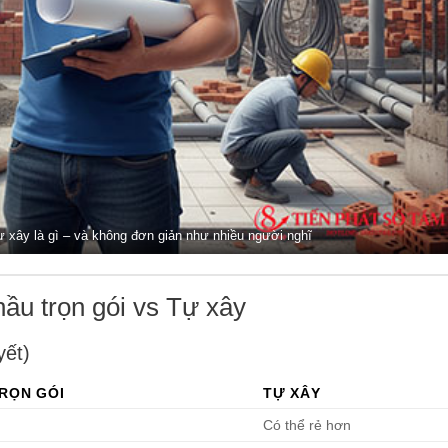
 xây là gì – và không đơn giản như nhiều người nghĩ
hầu trọn gói vs Tự xây
yết)
RỌN GÓI
TỰ XÂY
%
Có thể rẻ hơn