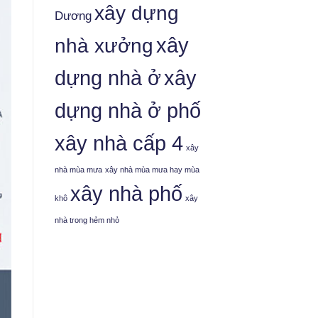
xây dựng
Dương
nhà xưởng
xây
dựng nhà ở
xây
dựng nhà ở phố
xây nhà cấp 4
xây
nhà mùa mưa
xây nhà mùa mưa hay mùa
xây nhà phố
khô
xây
nhà trong hẻm nhỏ