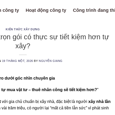
 công ty
Hoạt động công ty
Công trình đang th
KIẾN THỨC XÂY DỰNG
rọn gói có thực sự tiết kiệm hơn tự
xây?
N
19 THÁNG MỘT, 2026
BY
NGUYỄN GIANG
i ro dưới góc nhìn chuyên gia
 tự mua vật tư – thuê nhân công sẽ tiết kiệm hơn?
”
t
với gia chủ chuẩn bị xây nhà, đặc biệt là người
xây nhà lần
ài trăm triệu, có người lại “mất cả tiền lẫn sức” vì phát sinh