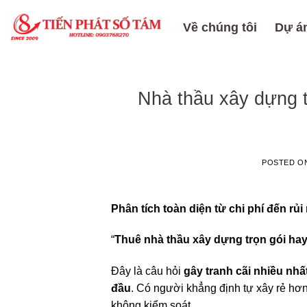
Skip
to
Về chúng tôi
Dự án
content
Nhà thầu xây dựng t
POSTED O
Phân tích toàn diện từ chi phí đến rủ
“
Thuê nhà thầu xây dựng trọn gói hay
Đây là câu hỏi
gây tranh cãi nhiều nhấ
đầu
. Có người khẳng định tự xây rẻ hơn v
không kiểm soát.