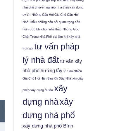
đẹp
nhà phố tại gò vấp
nhà thầu xây dựng
nhà phố chuyên nghiệp
nhà thầu xây dựng
uy tín
Những Câu Hỏi Gia Chủ Cần Hỏi
Nhà Thầu
những câu hỏi quan trọng cần
hỏi trước khi chọn nhà thầu
Những Góc
Chết Trong Nhà Phố
sai lầm khi xây nhà
tư vấn pháp
trọn gói
lý nhà đất
tư vấn xây
nhà phố hướng tây
Vì Sao Nhiều
Gia Chủ Hối Hận Sau Khi Xây Nhà
xin giấy
xây
phép xây dựng ở đâu
xây
dựng nhà
dựng nhà phố
xây dựng nhà phố Bình