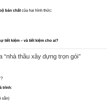
bộ bản chất
của hai hình thức:
 tiết kiệm – và tiết kiệm cho ai?
a “nhà thầu xây dựng trọn gói”
ì?
 trình
:
ó sẵn)