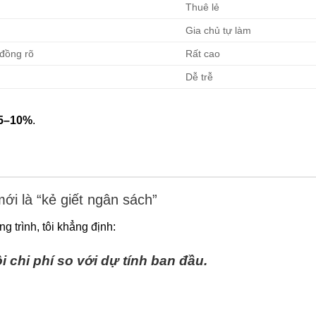
Thuê lẻ
Gia chủ tự làm
đồng rõ
Rất cao
Dễ trễ
 5–10%
.
mới là “kẻ giết ngân sách”
g trình, tôi khẳng định:
i chi phí so với dự tính ban đầu.