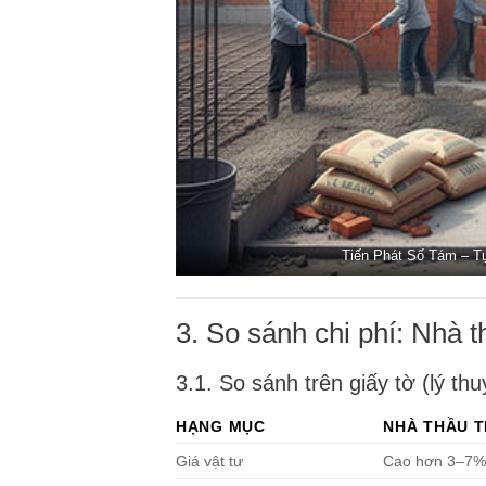
Tiến Phát Số Tám – Tự
3. So sánh chi phí: Nhà t
3.1. So sánh trên giấy tờ (lý thu
HẠNG MỤC
NHÀ THẦU T
Giá vật tư
Cao hơn 3–7