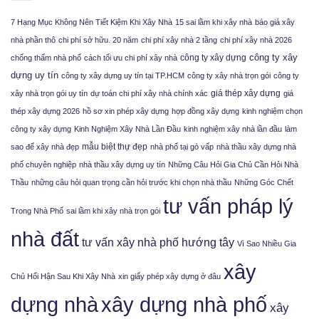
7 Hạng Mục Không Nên Tiết Kiệm Khi Xây Nhà
15 sai lầm khi xây nhà
báo giá xây
nhà phần thô
chi phí sở hữu. 20 năm
chi phí xây nhà 2 tầng
chi phí xây nhà 2026
công ty xây
công ty xây dựng
chống thấm nhà phố
cách tối ưu chi phí xây nhà
dựng uy tín
công ty xây dựng uy tín tại TP.HCM
công ty xây nhà trọn gói
công ty
giá thép xây dựng
xây nhà trọn gói uy tín
dự toán chi phí xây nhà chính xác
giá
thép xây dựng 2026
hồ sơ xin phép xây dựng
hợp đồng xây dựng
kinh nghiệm chọn
công ty xây dựng
Kinh Nghiệm Xây Nhà Lần Đầu
kinh nghiệm xây nhà lần đầu
làm
mẫu biệt thự đẹp
sao để xây nhà đẹp
nhà phố tại gò vấp
nhà thầu xây dựng nhà
phố chuyên nghiệp
nhà thầu xây dựng uy tín
Những Câu Hỏi Gia Chủ Cần Hỏi Nhà
Thầu
những câu hỏi quan trọng cần hỏi trước khi chọn nhà thầu
Những Góc Chết
tư vấn pháp lý
Trong Nhà Phố
sai lầm khi xây nhà trọn gói
nhà đất
tư vấn xây nhà phố hướng tây
Vì Sao Nhiều Gia
xây
Chủ Hối Hận Sau Khi Xây Nhà
xin giấy phép xây dựng ở đâu
xây dựng nhà phố
dựng nhà
xây