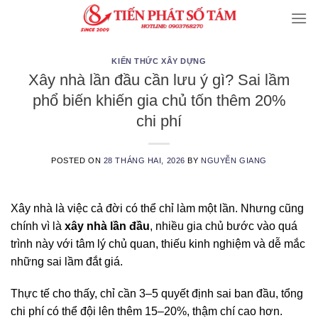
Skip
to
content
KIẾN THỨC XÂY DỰNG
Xây nhà lần đầu cần lưu ý gì? Sai lầm
phổ biến khiến gia chủ tốn thêm 20%
chi phí
POSTED ON
28 THÁNG HAI, 2026
BY
NGUYỄN GIANG
Xây nhà là việc cả đời có thể chỉ làm một lần. Nhưng cũng
chính vì là
xây nhà lần đầu
, nhiều gia chủ bước vào quá
trình này với tâm lý chủ quan, thiếu kinh nghiệm và dễ mắc
những sai lầm đắt giá.
Thực tế cho thấy, chỉ cần 3–5 quyết định sai ban đầu, tổng
chi phí có thể đội lên thêm 15–20%, thậm chí cao hơn.