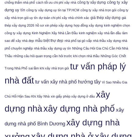
công ty xây
công ty xây dựng
chống thấm nhà phố
cách tối ưu chi phí xây nhà
dựng uy tín
công ty xây dựng uy tín tại TP.HCM
công ty xây nhà trọn gói
công ty
giá thép xây dựng
xây nhà trọn gói uy tín
dự toán chi phí xây nhà chính xác
giá
thép xây dựng 2026
hồ sơ xin phép xây dựng
hợp đồng xây dựng
kinh nghiệm chọn
công ty xây dựng
Kinh Nghiệm Xây Nhà Lần Đầu
kinh nghiệm xây nhà lần đầu
làm
mẫu biệt thự đẹp
sao để xây nhà đẹp
nhà phố tại gò vấp
nhà thầu xây dựng nhà
phố chuyên nghiệp
nhà thầu xây dựng uy tín
Những Câu Hỏi Gia Chủ Cần Hỏi Nhà
Thầu
những câu hỏi quan trọng cần hỏi trước khi chọn nhà thầu
Những Góc Chết
tư vấn pháp lý
Trong Nhà Phố
sai lầm khi xây nhà trọn gói
nhà đất
tư vấn xây nhà phố hướng tây
Vì Sao Nhiều Gia
xây
Chủ Hối Hận Sau Khi Xây Nhà
xin giấy phép xây dựng ở đâu
xây dựng nhà phố
dựng nhà
xây
xây dựng nhà
dựng nhà phố Bình Dương
xưởng
xây dựng nhà ở
xây dựng