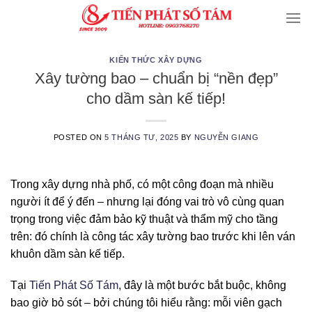
Skip
to
content
KIẾN THỨC XÂY DỰNG
Xây tường bao – chuẩn bị “nền đẹp”
cho dầm sàn kế tiếp!
POSTED ON
5 THÁNG TƯ, 2025
BY
NGUYỄN GIANG
Trong xây dựng nhà phố, có một công đoạn mà nhiều
người ít để ý đến – nhưng lại đóng vai trò vô cùng quan
trọng trong việc đảm bảo kỹ thuật và thẩm mỹ cho tầng
trên: đó chính là công tác xây tường bao trước khi lên ván
khuôn dầm sàn kế tiếp.
Tại
Tiến Phát Số Tám
, đây là một bước bắt buộc, không
bao giờ bỏ sót – bởi chúng tôi hiểu rằng: mỗi viên gạch