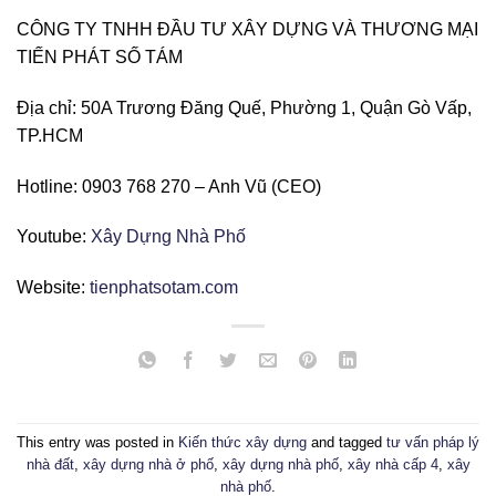
CÔNG TY TNHH ĐẦU TƯ XÂY DỰNG VÀ THƯƠNG MẠI
TIẾN PHÁT SỐ TÁM
Địa chỉ: 50A Trương Đăng Quế, Phường 1, Quận Gò Vấp,
TP.HCM
Hotline: 0903 768 270 – Anh Vũ (CEO)
Youtube:
Xây Dựng Nhà Phố
Website:
tienphatsotam.com
This entry was posted in
Kiến thức xây dựng
and tagged
tư vấn pháp lý
nhà đất
,
xây dựng nhà ở phố
,
xây dựng nhà phố
,
xây nhà cấp 4
,
xây
nhà phố
.