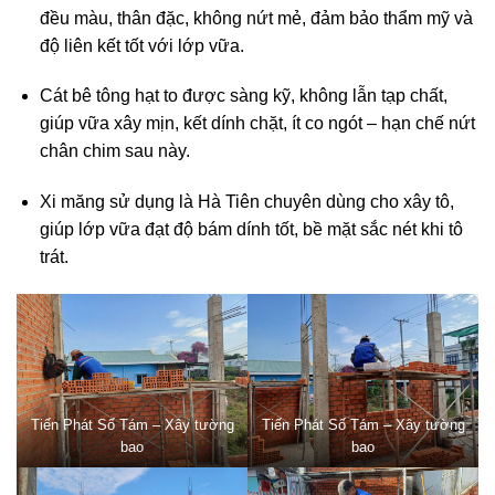
đều màu, thân đặc, không nứt mẻ, đảm bảo thẩm mỹ và
độ liên kết tốt với lớp vữa.
Cát bê tông hạt to được sàng kỹ, không lẫn tạp chất,
giúp vữa xây mịn, kết dính chặt, ít co ngót – hạn chế nứt
chân chim sau này.
Xi măng sử dụng là Hà Tiên chuyên dùng cho xây tô,
giúp lớp vữa đạt độ bám dính tốt, bề mặt sắc nét khi tô
trát.
Tiến Phát Số Tám – Xây tường
Tiến Phát Số Tám – Xây tường
bao
bao