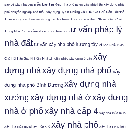
mẫu biệt thự đẹp
sao để xây nhà đẹp
nhà phố tại gò vấp
nhà thầu xây dựng nhà
phố chuyên nghiệp
nhà thầu xây dựng uy tín
Những Câu Hỏi Gia Chủ Cần Hỏi Nhà
Thầu
những câu hỏi quan trọng cần hỏi trước khi chọn nhà thầu
Những Góc Chết
tư vấn pháp lý
Trong Nhà Phố
sai lầm khi xây nhà trọn gói
nhà đất
tư vấn xây nhà phố hướng tây
Vì Sao Nhiều Gia
xây
Chủ Hối Hận Sau Khi Xây Nhà
xin giấy phép xây dựng ở đâu
xây dựng nhà phố
dựng nhà
xây
xây dựng nhà
dựng nhà phố Bình Dương
xưởng
xây dựng nhà ở
xây dựng
nhà ở phố
xây nhà cấp 4
xây nhà mùa mưa
xây nhà phố
xây nhà mùa mưa hay mùa khô
xây nhà trong hẻm