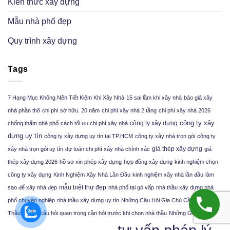
Kiến thức xây dựng
Mẫu nhà phố đẹp
Quy trình xây dựng
Tags
7 Hạng Mục Không Nên Tiết Kiệm Khi Xây Nhà
15 sai lầm khi xây nhà
báo giá xây
nhà phần thô
chi phí sở hữu. 20 năm
chi phí xây nhà 2 tầng
chi phí xây nhà 2026
công ty xây
công ty xây dựng
chống thấm nhà phố
cách tối ưu chi phí xây nhà
dựng uy tín
công ty xây dựng uy tín tại TP.HCM
công ty xây nhà trọn gói
công ty
giá thép xây dựng
xây nhà trọn gói uy tín
dự toán chi phí xây nhà chính xác
giá
thép xây dựng 2026
hồ sơ xin phép xây dựng
hợp đồng xây dựng
kinh nghiệm chọn
công ty xây dựng
Kinh Nghiệm Xây Nhà Lần Đầu
kinh nghiệm xây nhà lần đầu
làm
mẫu biệt thự đẹp
sao để xây nhà đẹp
nhà phố tại gò vấp
nhà thầu xây dựng nhà
phố chuyên nghiệp
nhà thầu xây dựng uy tín
Những Câu Hỏi Gia Chủ Cần Hỏi Nhà
Thầu
những câu hỏi quan trọng cần hỏi trước khi chọn nhà thầu
Những Góc Chết