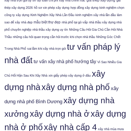
giá thép xây dựng
xây nhà trọn gói uy tín
dự toán chi phí xây nhà chính xác
giá
thép xây dựng 2026
hồ sơ xin phép xây dựng
hợp đồng xây dựng
kinh nghiệm chọn
công ty xây dựng
Kinh Nghiệm Xây Nhà Lần Đầu
kinh nghiệm xây nhà lần đầu
làm
mẫu biệt thự đẹp
sao để xây nhà đẹp
nhà phố tại gò vấp
nhà thầu xây dựng nhà
phố chuyên nghiệp
nhà thầu xây dựng uy tín
Những Câu Hỏi Gia Chủ Cần Hỏi Nhà
Thầu
những câu hỏi quan trọng cần hỏi trước khi chọn nhà thầu
Những Góc Chết
tư vấn pháp lý
Trong Nhà Phố
sai lầm khi xây nhà trọn gói
nhà đất
tư vấn xây nhà phố hướng tây
Vì Sao Nhiều Gia
xây
Chủ Hối Hận Sau Khi Xây Nhà
xin giấy phép xây dựng ở đâu
xây dựng nhà phố
dựng nhà
xây
xây dựng nhà
dựng nhà phố Bình Dương
xưởng
xây dựng nhà ở
xây dựng
nhà ở phố
xây nhà cấp 4
xây nhà mùa mưa