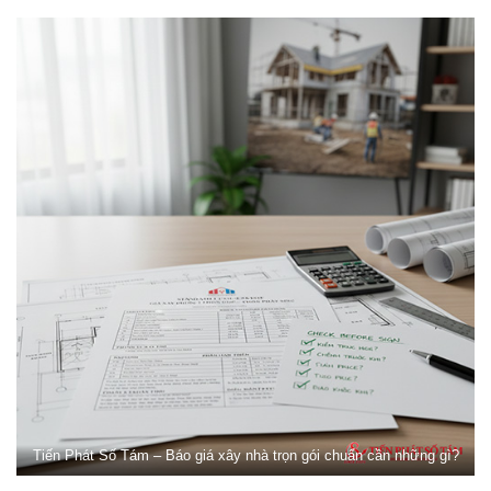
Tiến Phát Số Tám – Báo giá xây nhà trọn gói chuẩn cần những gì?