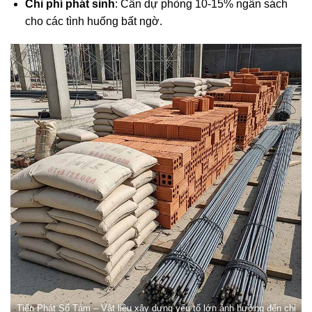
Chi phí phát sinh
: Cần dự phòng 10-15% ngân sách
cho các tình huống bất ngờ.
Tiến Phát Số Tám – Vật liệu xây dựng yếu tố lớn ảnh hưởng đến chi