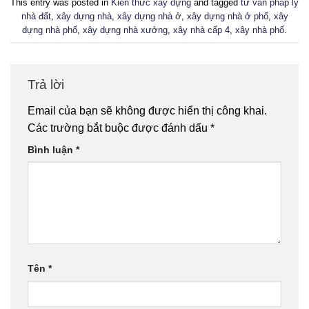
This entry was posted in
Kiến thức xây dựng
and tagged
tư vấn pháp lý
nhà đất
,
xây dựng nhà
,
xây dựng nhà ở
,
xây dựng nhà ở phố
,
xây
dựng nhà phố
,
xây dựng nhà xưởng
,
xây nhà cấp 4
,
xây nhà phố
.
Trả lời
Email của bạn sẽ không được hiển thị công khai.
Các trường bắt buộc được đánh dấu
*
Bình luận
*
Tên
*