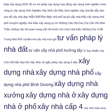
thép xây dựng 2026
hồ sơ xin phép xây dựng
hợp đồng xây dựng
kinh nghiệm chọn
công ty xây dựng
Kinh Nghiệm Xây Nhà Lần Đầu
kinh nghiệm xây nhà lần đầu
làm
mẫu biệt thự đẹp
sao để xây nhà đẹp
nhà phố tại gò vấp
nhà thầu xây dựng nhà
phố chuyên nghiệp
nhà thầu xây dựng uy tín
Những Câu Hỏi Gia Chủ Cần Hỏi Nhà
Thầu
những câu hỏi quan trọng cần hỏi trước khi chọn nhà thầu
Những Góc Chết
tư vấn pháp lý
Trong Nhà Phố
sai lầm khi xây nhà trọn gói
nhà đất
tư vấn xây nhà phố hướng tây
Vì Sao Nhiều Gia
xây
Chủ Hối Hận Sau Khi Xây Nhà
xin giấy phép xây dựng ở đâu
xây dựng nhà phố
dựng nhà
xây
xây dựng nhà
dựng nhà phố Bình Dương
xưởng
xây dựng nhà ở
xây dựng
nhà ở phố
xây nhà cấp 4
xây nhà mùa mưa