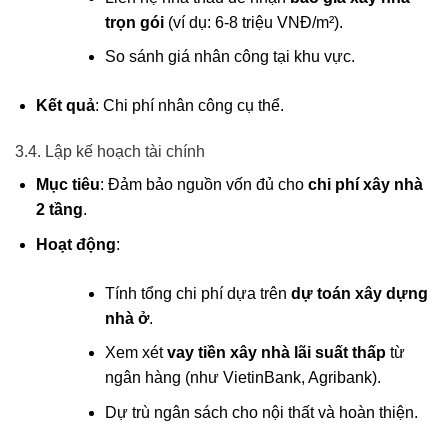
trọn gói
(ví dụ: 6-8 triệu VNĐ/m²).
So sánh giá nhân công tại khu vực.
Kết quả
: Chi phí nhân công cụ thể.
3.4. Lập kế hoạch tài chính
Mục tiêu
: Đảm bảo nguồn vốn đủ cho
chi phí xây nhà
2 tầng
.
Hoạt động
:
Tính tổng chi phí dựa trên
dự toán xây dựng
nhà ở
.
Xem xét
vay tiền xây nhà lãi suất thấp
từ
ngân hàng (như VietinBank, Agribank).
Dự trù ngân sách cho nội thất và hoàn thiện.