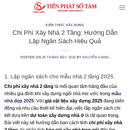
Skip
to
content
KIẾN THỨC XÂY DỰNG
Chi Phí Xây Nhà 2 Tầng: Hướng Dẫn
Lập Ngân Sách Hiệu Quả
POSTED ON
25 THÁNG BẢY, 2025
BY
NGUYỄN GIANG
1. Lập ngân sách cho mẫu nhà 2 tầng 2025
Chi phí xây nhà 2 tầng
là mối quan tâm hàng đầu của
nhiều gia đình khi xây dựng ngôi nhà mơ ước trong
mẫu
nhà đẹp 2025
. Với
giá vật liệu xây dựng 2025
đang biến
động và nhu cầu thiết kế hiện đại, việc lập ngân sách chi
tiết dựa trên
dự toán xây dựng nhà ở
là rất quan trọng.
Bài viết này sẽ hướng dẫn bạn cách tính
chi phí xây nhà
2 tầng
, từ phân tích
báo giá xây nhà trọn gói
đến tìm