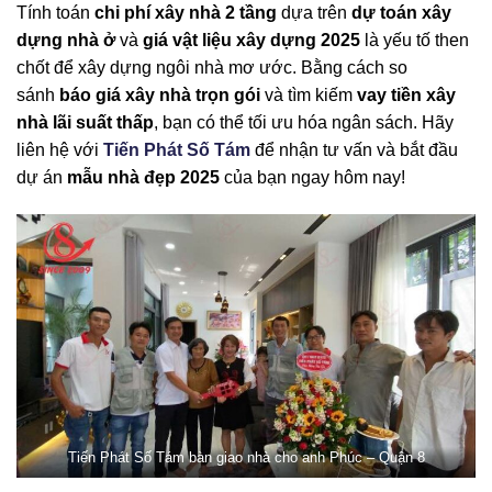
Tính toán
chi phí xây nhà 2 tầng
dựa trên
dự toán xây
dựng nhà ở
và
giá vật liệu xây dựng 2025
là yếu tố then
chốt để xây dựng ngôi nhà mơ ước. Bằng cách so
sánh
báo giá xây nhà trọn gói
và tìm kiếm
vay tiền xây
nhà lãi suất thấp
, bạn có thể tối ưu hóa ngân sách. Hãy
liên hệ với
Tiến Phát Số Tám
để nhận tư vấn và bắt đầu
dự án
mẫu nhà đẹp 2025
của bạn ngay hôm nay!
Tiến Phát Số Tám bàn giao nhà cho anh Phúc – Quận 8