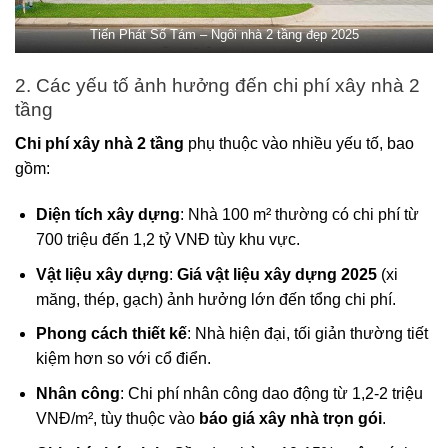
Tiến Phát Số Tám – Ngôi nhà 2 tầng đẹp 2025
2. Các yếu tố ảnh hưởng đến chi phí xây nhà 2
tầng
Chi phí xây nhà 2 tầng
phụ thuộc vào nhiều yếu tố, bao
gồm:
Diện tích xây dựng
: Nhà 100 m² thường có chi phí từ
700 triệu đến 1,2 tỷ VNĐ tùy khu vực.
Vật liệu xây dựng
:
Giá vật liệu xây dựng 2025
(xi
măng, thép, gạch) ảnh hưởng lớn đến tổng chi phí.
Phong cách thiết kế
: Nhà hiện đại, tối giản thường tiết
kiệm hơn so với cổ điển.
Nhân công
: Chi phí nhân công dao động từ 1,2-2 triệu
VNĐ/m², tùy thuộc vào
báo giá xây nhà trọn gói
.