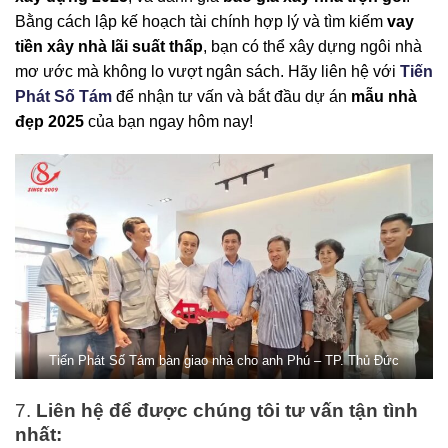
Bằng cách lập kế hoạch tài chính hợp lý và tìm kiếm
vay
tiền xây nhà lãi suất thấp
, bạn có thể xây dựng ngôi nhà
mơ ước mà không lo vượt ngân sách. Hãy liên hệ với
Tiến
Phát Số Tám
để nhận tư vấn và bắt đầu dự án
mẫu nhà
đẹp 2025
của bạn ngay hôm nay!
Tiến Phát Số Tám bàn giao nhà cho anh Phú – TP. Thủ Đức
7.
Liên hệ để được chúng tôi tư vấn tận tình
nhất: