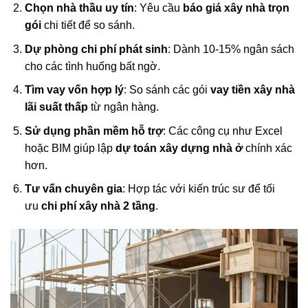
Chọn nhà thầu uy tín
: Yêu cầu
báo giá xây nhà trọn
gói
chi tiết để so sánh.
Dự phòng chi phí phát sinh
: Dành 10-15% ngân sách
cho các tình huống bất ngờ.
Tìm vay vốn hợp lý
: So sánh các gói
vay tiền xây nhà
lãi suất thấp
từ ngân hàng.
Sử dụng phần mềm hỗ trợ
: Các công cụ như Excel
hoặc BIM giúp lập
dự toán xây dựng nhà ở
chính xác
hơn.
Tư vấn chuyên gia
: Hợp tác với kiến trúc sư để tối
ưu
chi phí xây nhà 2 tầng
.