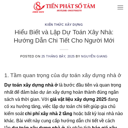
Skip
to
content
KIẾN THỨC XÂY DỰNG
Hiểu Biết và Lập Dự Toán Xây Nhà:
Hướng Dẫn Chi Tiết Cho Người Mới
POSTED ON
25 THÁNG BẢY, 2025
BY
NGUYỄN GIANG
1. Tầm quan trọng của dự toán xây dựng nhà ở
Dự toán xây dựng nhà ở
là bước đầu tiên và quan trọng
nhất để đảm bảo dự án xây dựng hoàn thành đúng ngân
sách và thời gian. Với
giá vật liệu xây dựng 2025
đang
có xu hướng tăng, việc lập dự toán chi tiết giúp gia chủ
kiểm soát
chi phí xây nhà 2 tầng
hoặc bất kỳ loại nhà nào
khác. Bài viết này cung cấp hướng dẫn chi tiết về cách
lập
dự toán xây dựng nhà ở
, từ phân tích
báo giá xây