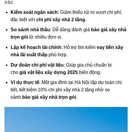
xác
Kiểm soát ngân sách
: Giảm thiểu rủi ro vượt chi phí,
đặc biệt với
chi phí xây nhà 2 tầng
.
So sánh nhà thầu
: Dễ dàng đánh giá
báo giá xây nhà
trọn gói
từ nhiều đơn vị.
Lập kế hoạch tài chính
: Hỗ trợ tìm kiếm
vay tiền xây
nhà lãi suất thấp
phù hợp.
Dự đoán chi phí vật liệu
: Giúp gia chủ chuẩn bị
cho
giá vật liệu xây dựng 2025
biến động.
Ví dụ thực tế
: Một gia đình tại Hà Nội lập dự toán chi
tiết, tiết kiệm 10% chi phí xây nhà 2 tầng nhờ so
sánh
báo giá xây nhà trọn gói
.