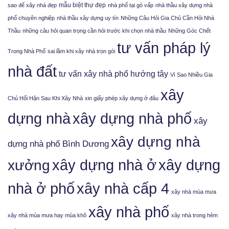
mẫu biệt thự đẹp
sao để xây nhà đẹp
nhà phố tại gò vấp
nhà thầu xây dựng nhà
phố chuyên nghiệp
nhà thầu xây dựng uy tín
Những Câu Hỏi Gia Chủ Cần Hỏi Nhà
Thầu
những câu hỏi quan trọng cần hỏi trước khi chọn nhà thầu
Những Góc Chết
tư vấn pháp lý
Trong Nhà Phố
sai lầm khi xây nhà trọn gói
nhà đất
tư vấn xây nhà phố hướng tây
Vì Sao Nhiều Gia
xây
Chủ Hối Hận Sau Khi Xây Nhà
xin giấy phép xây dựng ở đâu
xây dựng nhà phố
dựng nhà
xây
xây dựng nhà
dựng nhà phố Bình Dương
xưởng
xây dựng nhà ở
xây dựng
nhà ở phố
xây nhà cấp 4
xây nhà mùa mưa
xây nhà phố
xây nhà mùa mưa hay mùa khô
xây nhà trong hẻm