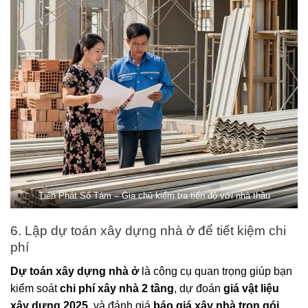
Tiến Phát Số Tám – Gia chủ kiểm tra tiến độ với nhà thầu
6. Lập dự toán xây dựng nhà ở để tiết kiệm chi
phí
Dự toán xây dựng nhà ở
là công cụ quan trọng giúp bạn
kiểm soát
chi phí xây nhà 2 tầng
, dự đoán
giá vật liệu
xây dựng 2025
, và đánh giá
báo giá xây nhà trọn gói
.