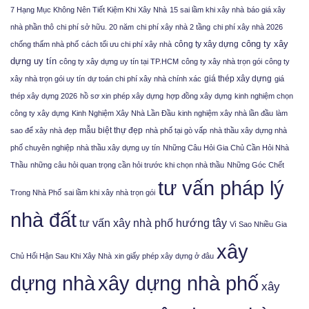
7 Hạng Mục Không Nên Tiết Kiệm Khi Xây Nhà
15 sai lầm khi xây nhà
báo giá xây
nhà phần thô
chi phí sở hữu. 20 năm
chi phí xây nhà 2 tầng
chi phí xây nhà 2026
công ty xây
công ty xây dựng
chống thấm nhà phố
cách tối ưu chi phí xây nhà
dựng uy tín
công ty xây dựng uy tín tại TP.HCM
công ty xây nhà trọn gói
công ty
giá thép xây dựng
xây nhà trọn gói uy tín
dự toán chi phí xây nhà chính xác
giá
thép xây dựng 2026
hồ sơ xin phép xây dựng
hợp đồng xây dựng
kinh nghiệm chọn
công ty xây dựng
Kinh Nghiệm Xây Nhà Lần Đầu
kinh nghiệm xây nhà lần đầu
làm
mẫu biệt thự đẹp
sao để xây nhà đẹp
nhà phố tại gò vấp
nhà thầu xây dựng nhà
phố chuyên nghiệp
nhà thầu xây dựng uy tín
Những Câu Hỏi Gia Chủ Cần Hỏi Nhà
Thầu
những câu hỏi quan trọng cần hỏi trước khi chọn nhà thầu
Những Góc Chết
tư vấn pháp lý
Trong Nhà Phố
sai lầm khi xây nhà trọn gói
nhà đất
tư vấn xây nhà phố hướng tây
Vì Sao Nhiều Gia
xây
Chủ Hối Hận Sau Khi Xây Nhà
xin giấy phép xây dựng ở đâu
xây dựng nhà phố
dựng nhà
xây