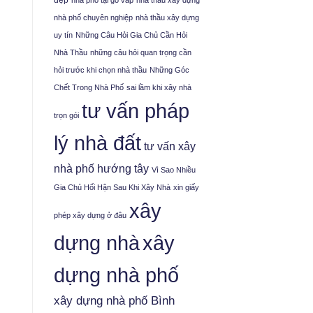
đẹp
nhà phố tại gò vấp
nhà thầu xây dựng
nhà phố chuyên nghiệp
nhà thầu xây dựng
uy tín
Những Câu Hỏi Gia Chủ Cần Hỏi
Nhà Thầu
những câu hỏi quan trọng cần
hỏi trước khi chọn nhà thầu
Những Góc
Chết Trong Nhà Phố
sai lầm khi xây nhà
tư vấn pháp
trọn gói
lý nhà đất
tư vấn xây
nhà phố hướng tây
Vì Sao Nhiều
Gia Chủ Hối Hận Sau Khi Xây Nhà
xin giấy
xây
phép xây dựng ở đâu
xây
dựng nhà
dựng nhà phố
xây dựng nhà phố Bình