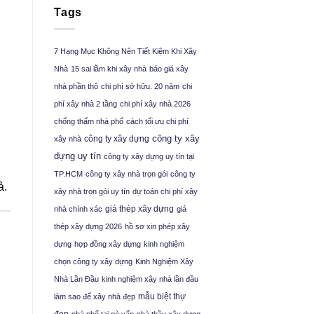
Tags
7 Hạng Mục Không Nên Tiết Kiệm Khi Xây
Nhà
15 sai lầm khi xây nhà
báo giá xây
nhà phần thô
chi phí sở hữu. 20 năm
chi
phí xây nhà 2 tầng
chi phí xây nhà 2026
chống thấm nhà phố
cách tối ưu chi phí
công ty xây
công ty xây dựng
xây nhà
dựng uy tín
công ty xây dựng uy tín tại
TP.HCM
công ty xây nhà trọn gói
công ty
ả.
xây nhà trọn gói uy tín
dự toán chi phí xây
giá thép xây dựng
nhà chính xác
giá
thép xây dựng 2026
hồ sơ xin phép xây
dựng
hợp đồng xây dựng
kinh nghiệm
chọn công ty xây dựng
Kinh Nghiệm Xây
Nhà Lần Đầu
kinh nghiệm xây nhà lần đầu
mẫu biệt thự
làm sao để xây nhà đẹp