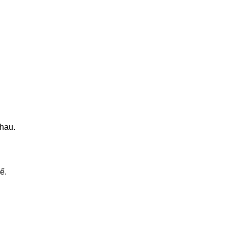
hau.
ế.