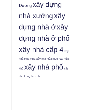
xây dựng
Dương
nhà xưởng
xây
dựng nhà ở
xây
dựng nhà ở phố
xây nhà cấp 4
xây
nhà mùa mưa
xây nhà mùa mưa hay mùa
xây nhà phố
khô
xây
nhà trong hẻm nhỏ