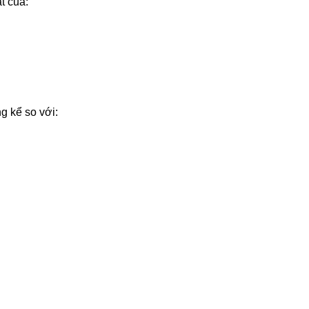
t của:
g kể so với: