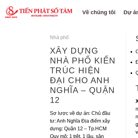
Skip
to
Về chúng tôi
Dự án
content
Nhà phố
XÂY DỰNG
C
NHÀ PHỐ KIẾN
Đ
TRÚC HIỆN
Q
ĐẠI CHO ANH
NGHĨA – QUẬN
12
n
Sơ lược về dự án: Chủ đầu
n
tư: Anh Nghĩa Địa điểm xây
g
dựng: Quận 12 – Tp.HCM
v
Quy mô: 1 trệt, 1 lầu, sân