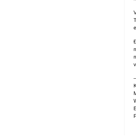
V
T
e
Đ
n
n
v
M
W
E
F