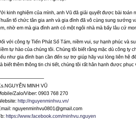
ới kinh nghiệm của mình, anh Vũ đã giải quyết được bài toán 
huấn tổ chức tân gia anh và gia đình đã vô cùng sung sướng v
m, nhờ em mà gia đình anh có một ngôi nhà mà bấy lâu cứ mo
ối với công ty Tiến Phát Số Tám, niềm vui, sự hạnh phúc và s
iềm tự hào của chúng tôi. Chúng tôi biết rằng mặc dù công ty c
ếu như gia đình bạn cần đến sự trợ giúp hãy vui lòng liên hệ 
à biết thêm thông tin chi tiết, chúng tôi rất hân hạnh được phục
—————————–
Ks.NGUYỄN MINH VŨ
obile/Zalo/Viber: 0903 768 270
ebsite:
http://nguyenminhvu.vn/
mail: nguyenminhvu0801@gmail.com
b:
https://www.facebook.com/minhvu.nguyen