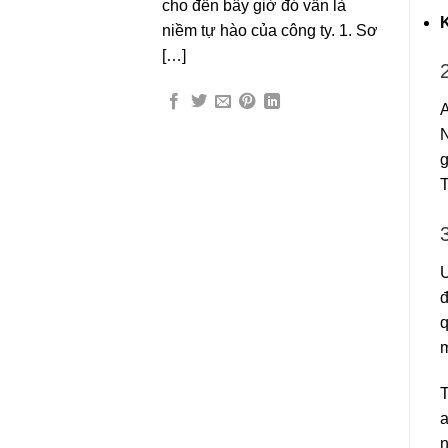
cho đến bây giờ đó vẫn là
K
niềm tự hào của công ty. 1. Sơ
[…]
A
N
g
T
Ư
đ
q
m
T
a
n