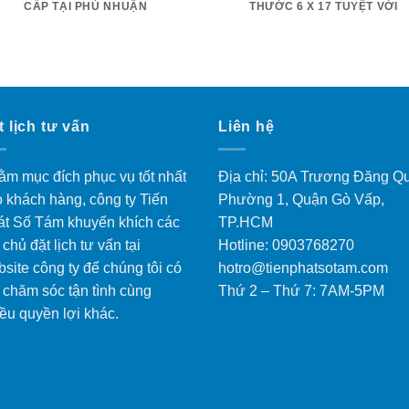
CẤP TẠI PHÚ NHUẬN
THƯỚC 6 X 17 TUYỆT VỜI
t lịch tư vấn
Liên hệ
m mục đích phục vụ tốt nhất
Địa chỉ: 50A Trương Đăng Q
 khách hàng, công ty Tiến
Phường 1, Quận Gò Vấp,
át Số Tám khuyến khích các
TP.HCM
 chủ đặt lịch tư vấn tại
Hotline: 0903768270
site công ty để chúng tôi có
hotro@tienphatsotam.com
 chăm sóc tận tình cùng
Thứ 2 – Thứ 7: 7AM-5PM
ều quyền lợi khác.