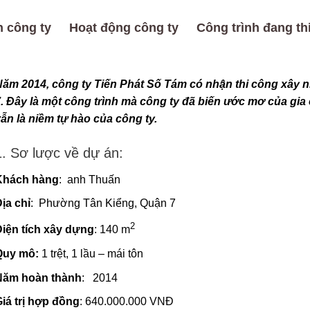
 công ty
Hoạt động công ty
Công trình đang th
ăm 2014, công ty Tiến Phát Số Tám có nhận thi công xây n
. Đây là một công trình mà công ty đã biến ước mơ của gia
ẫn là niềm tự hào của công ty.
1. Sơ lược về dự án:
Khách hàng
: anh Thuấn
ịa chỉ
: Phường Tân Kiểng, Quận 7
2
iện tích xây dựng
: 140 m
Quy mô:
1 trệt, 1 lầu – mái tôn
Năm hoàn thành
: 2014
iá trị hợp đồng
: 640.000.000 VNĐ