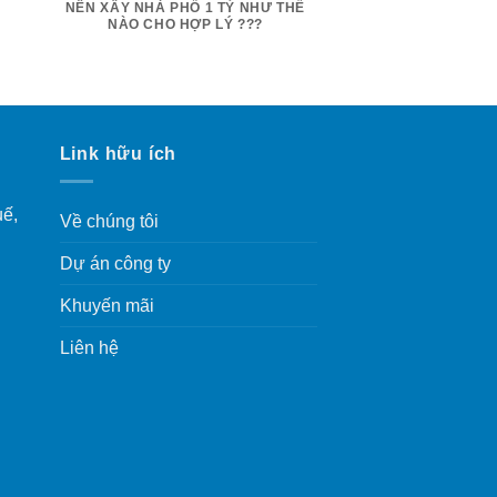
NÊN XÂY NHÀ PHỐ 1 TỶ NHƯ THẾ
NÀO CHO HỢP LÝ ???
Link hữu ích
uế,
Về chúng tôi
Dự án công ty
Khuyến mãi
Liên hệ