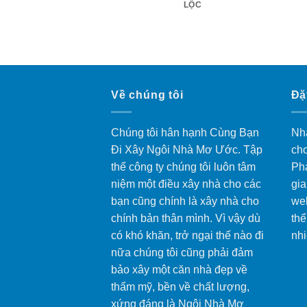
HO CHỊ NGA – QUẬN
LỘC
NH THẠNH
Về chúng tôi
Đặ
Chúng tôi hân hạnh Cùng Bạn
Nhằ
Đi Xây Ngôi Nhà Mơ Ước. Tập
cho
thể công ty chúng tôi luôn tâm
Ph
niệm một điều xây nhà cho các
gia
bạn cũng chính là xây nhà cho
web
chính bản thân mình. Vì vậy dù
thể
có khó khăn, trở ngại thế nào đi
nhi
nữa chúng tôi cũng phải đảm
bảo xây một căn nhà đẹp về
thẩm mỹ, bền về chất lượng,
xứng đáng là Ngôi Nhà Mơ