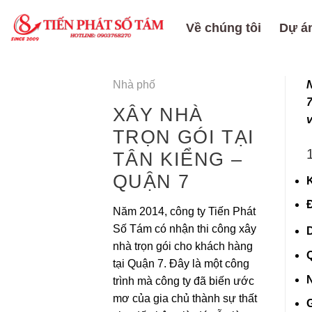
Skip
to
Về chúng tôi
Dự án
content
Nhà phố
N
7
XÂY NHÀ
v
TRỌN GÓI TẠI
TÂN KIỂNG –
QUẬN 7
Đ
Năm 2014, công ty Tiến Phát
Số Tám có nhận thi công xây
D
nhà trọn gói cho khách hàng
tại Quận 7. Đây là một công
trình mà công ty đã biến ước
mơ của gia chủ thành sự thất
G