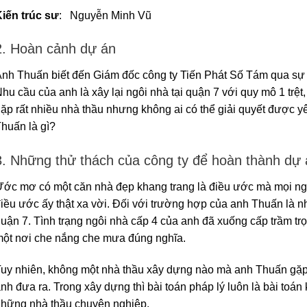
iến trúc sư
: Nguyễn Minh Vũ
2. Hoàn cảnh dự án
nh Thuấn biết đến Giám đốc công ty Tiến Phát Số Tám qua sự gi
hu cầu của anh là xây lại ngôi nhà tại quận 7 với quy mô 1 trệt,
ặp rất nhiều nhà thầu nhưng không ai có thể giải quyết được 
huấn là gì?
3. Những thử thách của công ty để hoàn thành dự 
ớc mơ có một căn nhà đẹp khang trang là điều ước mà mọi ngườ
iều ước ấy thật xa vời. Đối với trường hợp của anh Thuấn là n
uận 7. Tình trạng ngôi nhà cấp 4 của anh đã xuống cấp trầm tr
ột nơi che nắng che mưa đúng nghĩa.
uy nhiên, không một nhà thầu xây dựng nào mà anh Thuấn gặp 
nh đưa ra. Trong xây dựng thì bài toán pháp lý luôn là bài toán 
hững nhà thầu chuyên nghiệp.