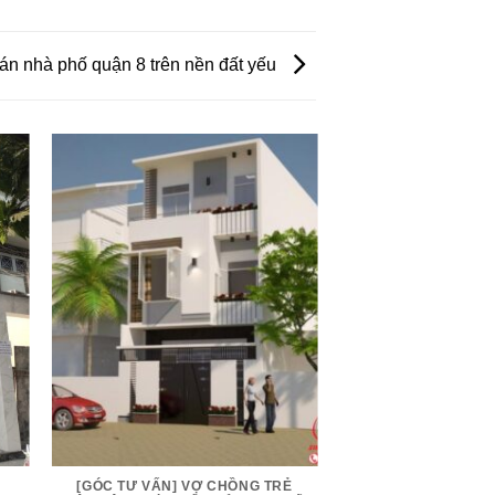
án nhà phố quận 8 trên nền đất yếu
[GÓC TƯ VẤN] VỢ CHỒNG TRẺ